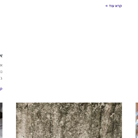
קרא עוד »
א
אי
נו
גם
קר