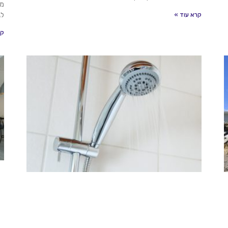
מו
לג
קרא עוד »
קר