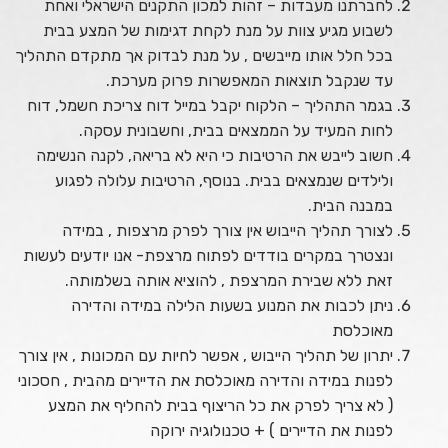
לחברתנו מעבדות – זהות למכון התקנים הישראלי ואחת
לשבוע מגיע צוות על מנת לקחת דגימות של המצע בבית
בכל חלל אותו מייבשים , על מנת לבדוק אך מתקדם התהליך
עד שנקבל תוצאות המאפשרות פרוק מערכת.
בגמר התהליך – הלקוח יקבל במייל דוח צריכת חשמל, דוח
לחות המעיד על הממצאים בבית, וחשבונית עסקה.
חשוב לייבש את הרטיבות כי היא לא בריאה, לקנה הנשימה
ולילדים שנמצאים בבית. בנוסף, הרטיבות עלולה לפגוע
במבנה הבית.
לצורך תהליך הייבוש אין צורך לפרק מרצפות , במידה
ונצטרך במקרים בודדים לפתוח מרצפת- אנו יודעים לעשות
זאת ללא שבירת המרצפת , להוציא אותה בשלמותה.
ניתן לכבות את המנוע בשעות הלילה במידה והדירה
מאוכלסת
יתרון של תהליך הייבוש , אפשר לחיות עם המכונות , אין צורך
לפנות במידה והדירה מאוכלסת את הדיירים מהבית , חסכוני
( לא צריך לפרק את כל הריצוף בבית להחליף את המצע
לפנות את הדיירים ) + טכנולוגיה ירוקה