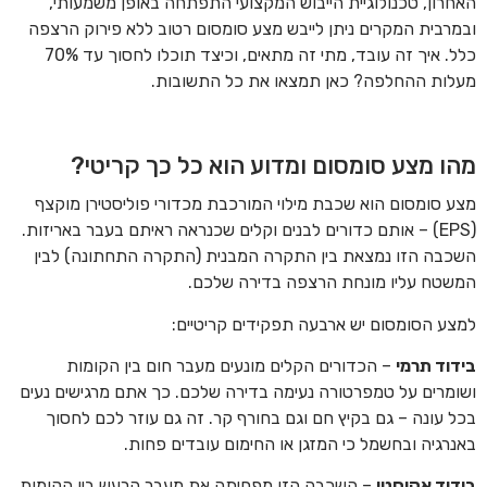
האחרון, טכנולוגיית הייבוש המקצועי התפתחה באופן משמעותי,
ובמרבית המקרים ניתן לייבש מצע סומסום רטוב ללא פירוק הרצפה
כלל. איך זה עובד, מתי זה מתאים, וכיצד תוכלו לחסוך עד 70%
מעלות ההחלפה? כאן תמצאו את כל התשובות.
מהו מצע סומסום ומדוע הוא כל כך קריטי?
מצע סומסום הוא שכבת מילוי המורכבת מכדורי פוליסטירן מוקצף
(EPS) – אותם כדורים לבנים וקלים שכנראה ראיתם בעבר באריזות.
השכבה הזו נמצאת בין התקרה המבנית (התקרה התחתונה) לבין
המשטח עליו מונחת הרצפה בדירה שלכם.
למצע הסומסום יש ארבעה תפקידים קריטיים:
בידוד תרמי
– הכדורים הקלים מונעים מעבר חום בין הקומות
ושומרים על טמפרטורה נעימה בדירה שלכם. כך אתם מרגישים נעים
בכל עונה – גם בקיץ חם וגם בחורף קר. זה גם עוזר לכם לחסוך
באנרגיה ובחשמל כי המזגן או החימום עובדים פחות.
בידוד אקוסטי
– השכבה הזו מפחיתה את מעבר הרעש בין הקומות,