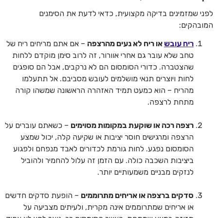
לפני שמזמינים בדיקה מקצועית, כדאי לדעת את הסימנים
המובהקים:
ריח עובש
או ריח לא נעים מהרצפה
– אם אתם מריחים ריח של
טחב שלא עובר גם אחרי אוורור, זה לרוב סימן מוקדם ללחות
שהצטברה. כדורי הסומסום הם לא נרקבים, אבל הם סופגים
לחות ויוצרים תנאי מושלמים לעובש מסביבם. אל תתעלמו
מהריח – הוא כמעט תמיד האזהרה הראשונה שמשהו קורה
מתחת לרצפה.
רצפה רכה או שוקעת במקומות מסוימים
– כשאתם עוברים על
הרצפה ומרגישים חוסר יציבות או שקיעה קלה, יכול שמצע
הסומסום נפגע. לחות גורמת לכדורים לאבד מנפחם ולפגוע
ביציבות השכבה כולה. עם הזמן זה עלול להחמיר ולהוביל
לנזקים מבניים משמעותיים יותר.
סדקים ברצפה או אריחים מתרוממים
– הופעת סדקים חדשים
או אריחים שמתרוממים אינה מקרית, ולעיתים מצביעה על