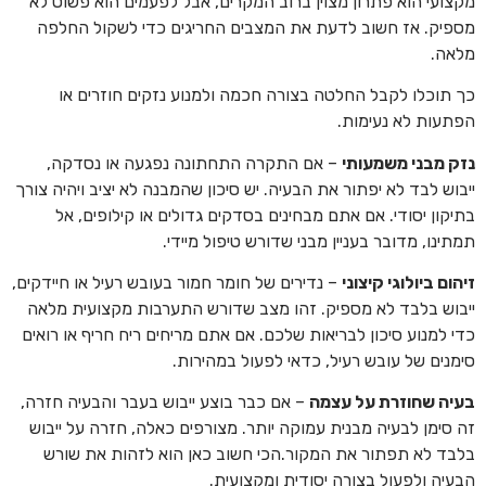
מקצועי הוא פתרון מצוין ברוב המקרים, אבל לפעמים הוא פשוט לא
מספיק. אז חשוב לדעת את המצבים החריגים כדי לשקול החלפה
מלאה.
כך תוכלו לקבל החלטה בצורה חכמה ולמנוע נזקים חוזרים או
הפתעות לא נעימות.
נזק מבני משמעותי
– אם התקרה התחתונה נפגעה או נסדקה,
ייבוש לבד לא יפתור את הבעיה. יש סיכון שהמבנה לא יציב ויהיה צורך
בתיקון יסודי. אם אתם מבחינים בסדקים גדולים או קילופים, אל
תמתינו, מדובר בעניין מבני שדורש טיפול מיידי.
זיהום ביולוגי קיצוני
– נדירים של חומר חמור בעובש רעיל או חיידקים,
ייבוש בלבד לא מספיק. זהו מצב שדורש התערבות מקצועית מלאה
כדי למנוע סיכון לבריאות שלכם. אם אתם מריחים ריח חריף או רואים
סימנים של עובש רעיל, כדאי לפעול במהירות.
בעיה שחוזרת על עצמה
– אם כבר בוצע ייבוש בעבר והבעיה חזרה,
זה סימן לבעיה מבנית עמוקה יותר. מצורפים כאלה, חזרה על ייבוש
בלבד לא תפתור את המקור.הכי חשוב כאן הוא לזהות את שורש
הבעיה ולפעול בצורה יסודית ומקצועית.