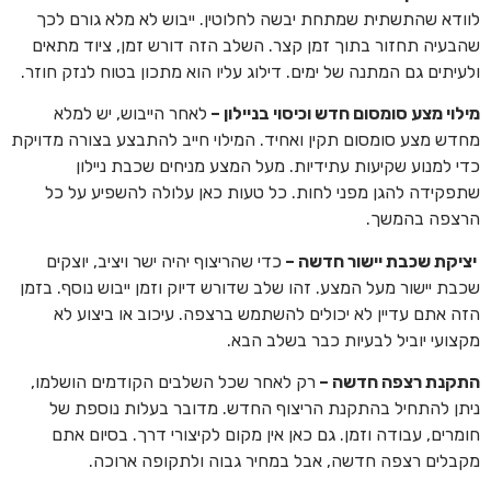
לוודא שהתשתית שמתחת יבשה לחלוטין. ייבוש לא מלא גורם לכך
שהבעיה תחזור בתוך זמן קצר. השלב הזה דורש זמן, ציוד מתאים
ולעיתים גם המתנה של ימים. דילוג עליו הוא מתכון בטוח לנזק חוזר.
מילוי מצע סומסום חדש וכיסוי בניילון –
לאחר הייבוש, יש למלא
מחדש מצע סומסום תקין ואחיד. המילוי חייב להתבצע בצורה מדויקת
כדי למנוע שקיעות עתידיות. מעל המצע מניחים שכבת ניילון
שתפקידה להגן מפני לחות. כל טעות כאן עלולה להשפיע על כל
הרצפה בהמשך.
יציקת שכבת יישור חדשה –
כדי שהריצוף יהיה ישר ויציב, יוצקים
שכבת יישור מעל המצע. זהו שלב שדורש דיוק וזמן ייבוש נוסף. בזמן
הזה אתם עדיין לא יכולים להשתמש ברצפה. עיכוב או ביצוע לא
מקצועי יוביל לבעיות כבר בשלב הבא.
התקנת רצפה חדשה –
רק לאחר שכל השלבים הקודמים הושלמו,
ניתן להתחיל בהתקנת הריצוף החדש. מדובר בעלות נוספת של
חומרים, עבודה וזמן. גם כאן אין מקום לקיצורי דרך. בסיום אתם
מקבלים רצפה חדשה, אבל במחיר גבוה ולתקופה ארוכה.