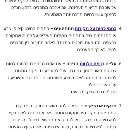
תזוזה במצע שמתחת. כאשר הסומסום רב, נוצר לחץ לא אחיד
על שכבת הריצוף העליונה. אם אינכם מטפלים בזמן, הנזק
לריצוף עשוי להיות הרבה יותר משמעותי.
כתמי לחות על הקירות
התחתונים
– כתמים כהים, קילופי צבע
או התנפחות טיח בתחתית הקירות מעידים על לחות שמקורה
ברצפה. התופעה בולטת במיוחד באזור החיבור בין הרצפה
לקיר, לאורך הפאנלים.
עלייה ב
רמת הלחות
בדירה
– אם אתם מבחינים ברמות לחות
גבוהות לאורך זמן, גם גלוי, אולי ללא בעייתי מקור מתחת
לרצפה. לחות הכלואה במצע משתחררת בהדרגה ומשפיעה
על האוויר בחלל.
ויכולה גם להזיק לבריאות.
חרקים או מזיקים
– סביבה לחה מושכת חרקים ומזיקים
המחפשים מקור מים ומקום מסתור. אם אתם נתקלים בבעיה
ללא סיבה ברורה, כדאי לבדוק את הנושא. טיפול במזיקים
בלבד, ללא טיפול בלחות, לרוב אינו פותר את הבעיה מהיסוד.