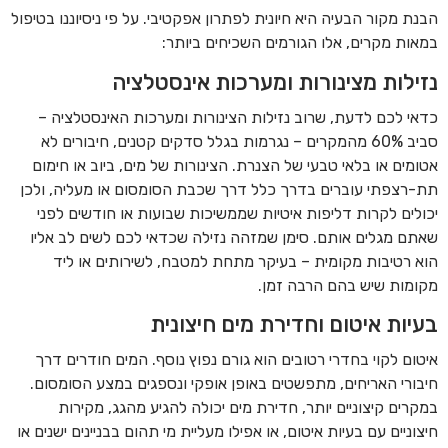
הבנת מקור הבעיה היא חיונית לפתרון אפקטיבי. על פי ניסיוננו בטיפול
במאות מקרים, אלו הגורמים השכיחים ביותר:
נזילות מצינורות ומערכות אינסטלציה
כדאי לכם לדעת, שרוב נזילות הצינורות ומערכות האינסטלציה –
סביב 60% מהמקרים – נגרמות בגלל סדקים קטנים, חיבורים לא
אטומים או בלאי טבעי של הצנרת. הצינורות של מים, ביוב או חימום
תת-רצפתי עוברים בדרך כלל דרך שכבת הסומסום או מעליה, ולכן
יכולים לקרות דליפות איטיות שממשיכות שבועות או חודשים לפני
שאתם מגלים אותם. סימן שמזהה נזילה שכדאי לכם לשים לב אליו
הוא רטיבות מקומית – בעיקר מתחת למטבח, לשירותים או ליד
מקומות שיש בהם הרבה זמן.
בעיות איטום וחדירת מים חיצונית
איטום לקוי בחדרי רטובים הוא גורם נפוץ נוסף. המים חודרים דרך
חיבורי האריחים, מתפשטים באופן אופקי ונספגים במצע הסומסום.
במקרים קיצוניים יותר, חדירת מים יכולה להגיע מהגג, מקירות
חיצוניים עם בעיות איטום, או אפילו מעליית מי תהום בבניינים ישנים או