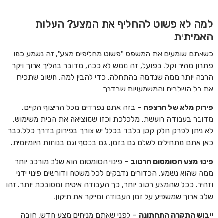
למה לא פשוט להחליף את המצע? העלות
האמיתית
כשאתם שומעים את המשפט "פשוט מחליפים מצע", זה נשמע כמו
פתרון מהיר וקל. בפועל, זה ממש לא ככה, מדובר בהליך ארוך ויקר
הרבה יותר ממה שנדמה בהתחלה. כדי להבין למה, חשוב שתכירו
את כל השלבים והמשמעויות שבדרך.
פירוק מלא של הרצפה
– בזה אתם נפרדים מכל הריצוף הקיים.
מדובר בעבודה רועשת, מלכלכת וכזו שמוציאה את הבית משימוש.
לא ניתן לפרק חלק קטן בלבד בכלל יש צורך בפירוק בדרך כלל.כבר
כאן אתם מתחילים לשלם גם בזמן, גם בכסף וגם בנוחות היומיומית.
פינוי מצע הסומסום הרטוב
– פינוי הסומסום הוא שלב מורכב יותר
ממה שהוא נשמע. הכדורים נדבקים לכל משטח ודורשים פינוי ידני
וזהיר. ככל שהמצע רטוב יותר, כך העבודה איטית ומסובכת יותר. זהו
שלב ארוך שמשפיע על זמן העבודה ומייקר את תיקון.
ייבוש התקרה התחתונה
– לפני שאתם מניחים מצע חדש, חובה