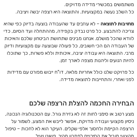
משתמשים במכשירי מדידה מדויקים.
כל השלב נעשה במקצועיות. והתוצאה היא רצפה יבשה ויציבה.
מחויבות לתוצאה
– לא עוזבים עד שהעבודה בוצעה בדיוק כפי שהיא
צריכה להתבצע. כל פרט נבדק בקפידה, מההתחלה ועד הסיום, כדי
לוודא שהכל מושלם. אנחנו מבינים שתחושת הביטחון שלכם והאיכות
של העבודה הם הכי חשובים, כל פעולה שבוצעה עם מקצועיות ודיוק
מרבי. התוצאה היא עבודה יציבה, איכותית וללא פשרות, כך שתוכלו
להיות רגועים וליהנות מצפה לאורך זמן.
כל פרויקט שלנו כולל אחריות מלאה, דו"ח ייבוש מפורט עם מדידות
לפני ואחרי, והתחייבות לתוצאה מדידה.
הבחירה החכמה להצלת הרצפה שלכם
מצע רטוב או סימני לחות זה לא גזירת גורל. עם הטכנולוגיה הנכונה,
ניסיון מקצועי ועבודה מדויקת, אפשר לייבש את המצע, לשמור על
הרצפה הקיימת ולחסוך אלפי שקלים. העיקר הוא לא לחכות – טיפול
מקצועי מוביל את הסיכויים לפתרון מהיר, פשוט ויעיל.