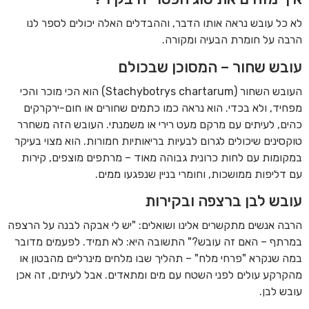
לא כל עובש נראה אותו הדבר, וההבדלים האלה יכולים לספר לנו
הרבה על חומרת הבעיה ומקורה.
עובש שחור – המסוכן שבכולם
העובש השחור (Stachybotrys chartarum) הוא הכי מוכר והכי
מפחיד, ולא בכדי. הוא נראה כמו כתמים שחורים או חום-ירקרקים
כהים, לעיתים עם מרקם מעט רירי או משמנתי. העובש הזה משחרר
טוקסינים שיכולים לגרום לבעיות בריאותיות חמורות. הוא מצוי בעיקר
במקומות עם לחות כרונית גבוהה מאוד – מרתפים מוצפים, קירות
עם דליפות ממושכות, וחומרי בניין שנפגעו ממים.
עובש לבן ברצפה ובקירות
הרבה אנשים מתקשרים אלינו ושואלים: "יש לי אבקה לבנה על הרצפה
במרתף – האם זה עובש?" התשובה היא: לא תמיד. לפעמים מדובר
במה שנקרא "פרחי מלח" – תהליך שבו מלחים מינרליים מהבטון או
מהקרקע עולים לפני השטח עם מים ומתאדים. אבל לעיתים, זה אכן
עובש לבן.