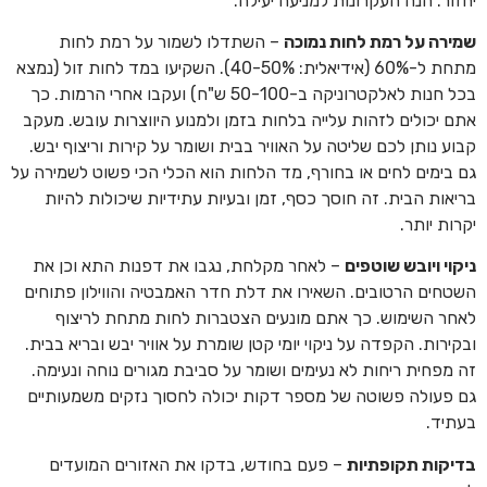
יחזור. הנה העקרונות למניעה יעילה:
שמירה על רמת לחות נמוכה
– השתדלו לשמור על רמת לחות
מתחת ל-60% (אידיאלית: 40-50%). השקיעו במד לחות זול (נמצא
בכל חנות לאלקטרוניקה ב-50-100 ש"ח) ועקבו אחרי הרמות. כך
אתם יכולים לזהות עלייה בלחות בזמן ולמנוע היווצרות עובש. מעקב
קבוע נותן לכם שליטה על האוויר בבית ושומר על קירות וריצוף יבש.
גם בימים לחים או בחורף, מד הלחות הוא הכלי הכי פשוט לשמירה על
בריאות הבית. זה חוסך כסף, זמן ובעיות עתידיות שיכולות להיות
יקרות יותר.
ניקוי ויובש שוטפים
– לאחר מקלחת, נגבו את דפנות התא וכן את
השטחים הרטובים. השאירו את דלת חדר האמבטיה והווילון פתוחים
לאחר השימוש. כך אתם מונעים הצטברות לחות מתחת לריצוף
ובקירות. הקפדה על ניקוי יומי קטן שומרת על אוויר יבש ובריא בבית.
זה מפחית ריחות לא נעימים ושומר על סביבת מגורים נוחה ונעימה.
גם פעולה פשוטה של מספר דקות יכולה לחסוך נזקים משמעותיים
בעתיד.
בדיקות תקופתיות
– פעם בחודש, בדקו את האזורים המועדים