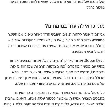
שילוב נכון של צמחים הוא פתרון טבעי שמאזן לחות ומוסיף נגיעה
נעימה לחלל.
מתי כדאי להיעזר במומחים?
אני תמיד אומר ללקוחות: אם העובש חוזר לאחר טיפול, אם השטח
המושפע גדול ממטר מרובע, אם העובש נמצא במערכות אוורור או
בחללים נסתרים, או אם יש בבית אנשים עם בעיות בריאותיות – זה
הזמן להביא מקצוענים.
בSuper Dry, אנחנו לא רק "מנקים עובש". אנחנו מבצעים אבחון
מקיף עם מכשור מתקדם (כמו מצלמות תרמיות שמזהות נזילות
נסתרות), מזהים את מקור הבעיה האמיתי, ומציעים פתרון מלא
שכולל טיפול בלחות, חיסול העובש, ומניעה לטווח ארוך. יש לנו ניסיון
של שנים במאות בתים, ואנחנו עומדים מאחורי העבודה שלנו.
כל טיפול שלנו מתבצע בצורה מקצועית ומבוקרת, כך שאתם
מקבלים תוצאה אמיתית שאפשר לסמוך עליה. אנחנו דואגים שהבית
שלכם יישאר יבש ובריא, בלי נזקים חוזרים ובלי הפתעות בלתי נעימות.