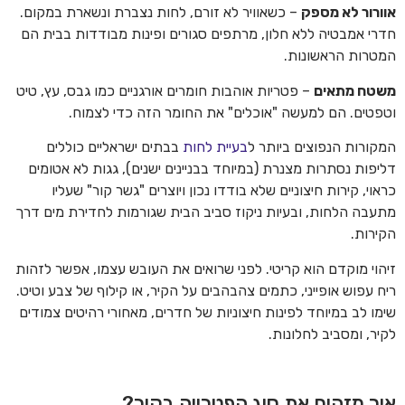
אוורור לא מספק
– כשאוויר לא זורם, לחות נצברת ונשארת במקום.
חדרי אמבטיה ללא חלון, מרתפים סגורים ופינות מבודדות בבית הם
המטרות הראשונות.
משטח מתאים
– פטריות אוהבות חומרים אורגניים כמו גבס, עץ, טיט
וטפטים. הם למעשה "אוכלים" את החומר הזה כדי לצמוח.
המקורות הנפוצים ביותר ל
בעיית לחות
בבתים ישראליים כוללים
דליפות נסתרות מצנרת (במיוחד בבניינים ישנים), גגות לא אטומים
כראוי, קירות חיצוניים שלא בודדו נכון ויוצרים "גשר קור" שעליו
מתעבה הלחות, ובעיות ניקוז סביב הבית שגורמות לחדירת מים דרך
הקירות.
זיהוי מוקדם הוא קריטי. לפני שרואים את העובש עצמו, אפשר לזהות
ריח עפוש אופייני, כתמים צהבהבים על הקיר, או קילוף של צבע וטיט.
שימו לב במיוחד לפינות חיצוניות של חדרים, מאחורי רהיטים צמודים
לקיר, ומסביב לחלונות.
איך מזהים את סוג הפטרייה בקיר?