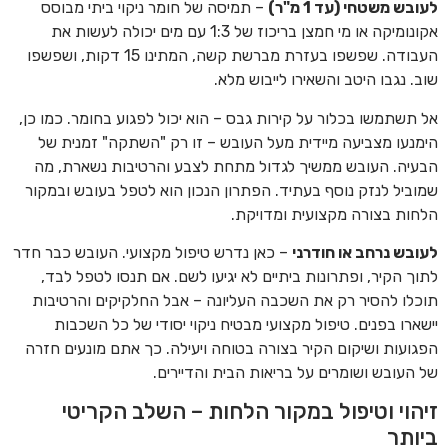
לעובש משטחי (עד 1 מ"ר)
– תמיסה של חומר ניקוי ביתי מבוסס
אקונומיקה או מי חמצן בריכוז של 1:3 עם מים יכולה לעשות את
העבודה. שפשפו בעזרת מברשת קשה, המתינו 15 דקות, ושפשפו
שוב. נגבו היטב והשאירו לייבוש מלא.
אל תשתמשו בכלור על קירות גבס – הוא יכול לפגוע בחומר. כמו כן,
הימנעו מצביעה מיידית מעל העובש – זו רק "השתקה" זמנית של
הבעיה. העובש ממשיך לגדול מתחת לצבע והרטיבות נשארת, מה
שמוביל לנזק נוסף בעתיד. הפתרון הנכון הוא לטפל בעובש ובמקור
הלחות בצורה מקצועית ומדויקת.
לעובש נרחב או חודרני
– כאן נדרש טיפול מקצועי. העובש כבר חדר
לתוך הקיר, ופתרונות ביתיים לא יגיעו לשם. אם תנסו לטפל לבד,
תוכלו להסיר רק את השכבה העליונה – אבל החלקיקים והרטיבות
יישארו בפנים. טיפול מקצועי מבטיח ניקוי יסודי של כל השכבות
הפגועות ושיקום הקיר בצורה בטוחה ויעילה. כך אתם מונעים חזרה
של העובש ושומרים על בריאות הבית והדיירים.
זיהוי וטיפול במקור הלחות – השלב הקריטי
ביותר