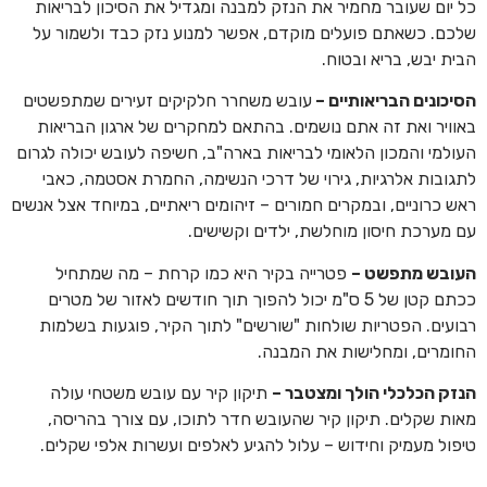
כל יום שעובר מחמיר את הנזק למבנה ומגדיל את הסיכון לבריאות
שלכם. כשאתם פועלים מוקדם, אפשר למנוע נזק כבד ולשמור על
הבית יבש, בריא ובטוח.
הסיכונים הבריאותיים
–
עובש משחרר חלקיקים זעירים שמתפשטים
באוויר ואת זה אתם נושמים. בהתאם למחקרים של ארגון הבריאות
העולמי והמכון הלאומי לבריאות בארה"ב, חשיפה לעובש יכולה לגרום
לתגובות אלרגיות, גירוי של דרכי הנשימה, החמרת אסטמה, כאבי
ראש כרוניים, ובמקרים חמורים – זיהומים ריאתיים, במיוחד אצל אנשים
עם מערכת חיסון מוחלשת, ילדים וקשישים.
העובש מתפשט
–
פטרייה בקיר היא כמו קרחת – מה שמתחיל
ככתם קטן של 5 ס"מ יכול להפוך תוך חודשים לאזור של מטרים
רבועים. הפטריות שולחות "שורשים" לתוך הקיר, פוגעות בשלמות
החומרים, ומחלישות את המבנה.
הנזק הכלכלי הולך ומצטבר
–
תיקון קיר עם עובש משטחי עולה
מאות שקלים. תיקון קיר שהעובש חדר לתוכו, עם צורך בהריסה,
טיפול מעמיק וחידוש – עלול להגיע לאלפים ועשרות אלפי שקלים.