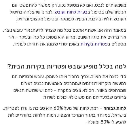
משמעותיים לנכס, ואם לא מטופל נכון, רק ממשיך להתפשט. עם
הניסיון שלנו בטיפול ב
בעיות לחות ועובש
, למדנו שהצלחה בחיסול
העובש תלויה בהבנת הבעיה לעומקה ובטיפול מקצועי ומדויק.
במאמר הזה אני אשתף אתכם בכל מה שצריך לדעת: איך עובש נוצר,
איך מזהים את סוגיו השונים, מדוע הוא מסוכן כל כך, ובעיקר – איך
מטפלים ב
פטריות בקירות
באופן יסודי שימנע את חזרתן לעתיד.
למה בכלל מופיע עובש ופטריות בקירות הבית?
כדי לנצח את האויב, צריך להכיר אותו לעומק. עובש ופטריות הם
למעשה מיקרואורגניזמים שמתרבים באמצעות נבגים זעירים
שמרחפים באוויר. הם לא צצים במקרה – להם יש שלושה תנאים
ברורים שבלעדיהם הם פשוט לא יכולים לשרוד:
לחות גבוהה
– רמת לחות של מעל 60% היא סביבת גן עדן לפטריות.
בישראל, במיוחד באזור המרכז והצפון, רמות הלחות בחורף יכולות
להגיע ל-80% ומעלה.