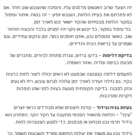
זה הצעד שרוב האנשים מדלגים עליו, והסיבה שהעובש שוב חוזר. אם
לא פתרתם את בעיית הלחות, העובש יופיע – זה בטוח. איתור וטיפול
במקור הלחות מבטיחים שהקיר יישאר יבש לאורך זמן.
בלי טיפול במקור, כל ייבוש או ניקוי יהיו זמניים בלבד והבעיה תחזור
שוב. כאשר מטפלים נכון, אתם חוסכים כסף, זמן ונזקים עתידיים, וגם
שומרים על בריאות הבית והדיירים.
בדיקת דליפות
– בדקו ברזים, צנרת מתחת לכיורים, מחברים של
מכונת כביסה ומדיח, ואזור האסלה.
לפעמים דליפה קטנטנה שכמעט לא רואים יכולה ליצור לחות כרונית
בקיר. גם נזילה זעירה לאורך זמן עלולה לגרום עובש, ריח לא נעים
ונזק למבנה. בדיקה תקופתית מונעת בעיות לפני שהן הופכות
ליקרות ומורכבות.
בעיות בניה ובידוד
– קירות חיצוניים שלא מבודדים כראוי יוצרים
“עיבוי” – הלחות מהאוויר הפנימי מתעבה על הקיר הקר. הפתרון הוא
בידוד תרמי נכון מבחוץ או מבפנים, כדי למנוע הצטברות לחות.
בידוד נכון גם משפר את יעילות החימום ומוריד חשבונות חשמל. כך