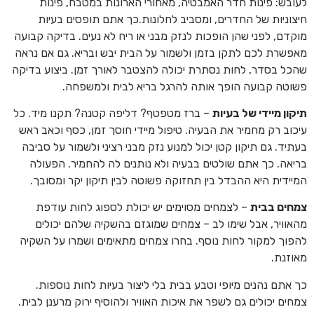
לעובש: פינות חדר האמבטיה, מאחורי הארונות במטבח, פינות
חיצוניות של החדרים, ומסביב לחלונות.כך אתם תופסים בעיות
מוקדם, לפני שהן הופכות לנזק מבני או ריח לא נעים. בדיקה קבועה
מאפשרת לכם לתקן בזמן ולשמור על הבית יבש ובריא. גם אם נראה
שהכל בסדר, לחות נסתרת יכולה להצטבר לאורך זמן. ביצוע בדיקה
פשוטה קבועה הופך אותה להרגל בריא לבית ולמשפחה.
תיקון מיידי של בעיות
– ברז מטפטף? דליפה קטנה? תקנו מיד. כל
עיכוב רק מחמיר את הבעיה. טיפול מיידי חוסך זמן, כסף וכאב ראש
בעתיד. גם תיקון קטן יכול למנוע נזק מבני רציני ולשמור על סביבה
בריאה. כך אתם שולטים בבעיה ולא נותנים לה להחמיר. הפעולה
המיידית היא ההבדל בין תחזוקה פשוטה לבין תיקון יקר ומסובך.
צמחים בבית
– לצמחים מסוימים יש יכולת לספוג לחות עודפת
מהאוויר, אבל שימו לב – צמחים שמוגזם בהשקיה שלהם יכולים
להפוך למקור לחות נוסף. בחרו צמחים מתאימים ושמרו על השקיה
מאוזנת.
כך אתם נהנים מיופי וטבע בבית בלי ליצור בעיות לחות נוספות.
צמחים יכולים גם לשפר את איכות האוויר ולהוסיף ירוק מרענן לבית.