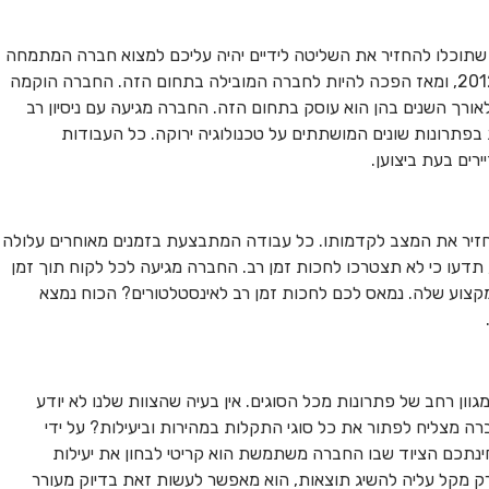
 שתוכלו להחזיר את השליטה לידיים יהיה עליכם למצוא חברה המתמחה
בפתרונות מקצועיים. חברת סופר דריי הוקמה בשנת 2012, ומאז הפכה להיות לחברה המובילה בתחום הזה. החברה הוקמה
לאורך השנים בהן הוא עוסק בתחום הזה. החברה מגיעה עם ניסיון רב
בפתרונות שונים המושתתים על טכנולוגיה ירוקה. כל העבודות
רים בעת ביצוען.
חזיר את המצב לקדמותו. כל עבודה המתבצעת בזמנים מאוחרים עלולה
 תדעו כי לא תצטרכו לחכות זמן רב. החברה מגיעה לכל לקוח תוך זמן
קצוע שלה. נמאס לכם לחכות זמן רב לאינסטלטורים? הכוח נמצא
ון רחב של פתרונות מכל הסוגים. אין בעיה שהצוות שלנו לא יודע
ברה מצליח לפתור את כל סוגי התקלות במהירות וביעילות? על ידי
נתכם הציוד שבו החברה משתמשת הוא קריטי לבחון את יעילות
מקל עליה להשיג תוצאות, הוא מאפשר לעשות זאת בדיוק מעורר